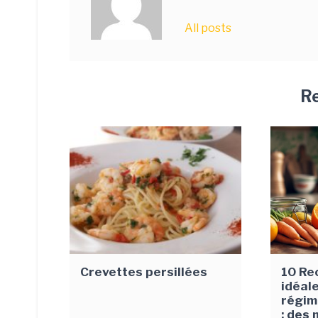
All posts
Re
Crevettes persillées
10 Re
idéal
régim
: des 