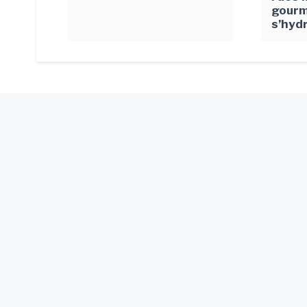
gourm
s’hydr