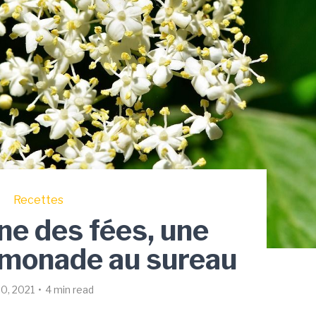
Recettes
e des fées, une
limonade au sureau
30, 2021
4 min read