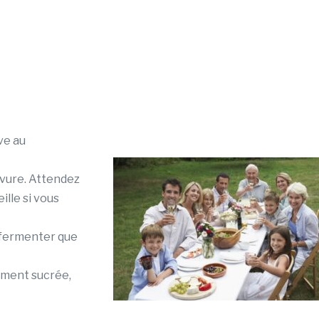
ve au
levure. Attendez
lle si vous
 fermenter que
rement sucrée,